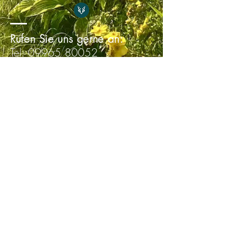
Rufen Sie uns gerne an:
Tel:
09965 80052
Mobil:
0160 6322041
unsere Mail-Adresse:
info@zum-loderwinkl.de
Sie finden uns:
Loderwinkl 1
94379 Sankt Englmar
Impressum